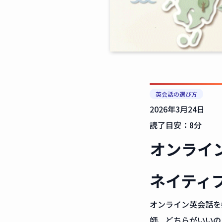
英会話の選び方
2026年3月24日
読了目安：8分
オンライン
ネイティ
オンライン英会話を
師、どちらがいいの