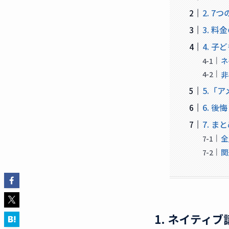
2. 7
3. 
4. 
ネ
非
5.「
6. 
7. 
全
関
1. ネイティ