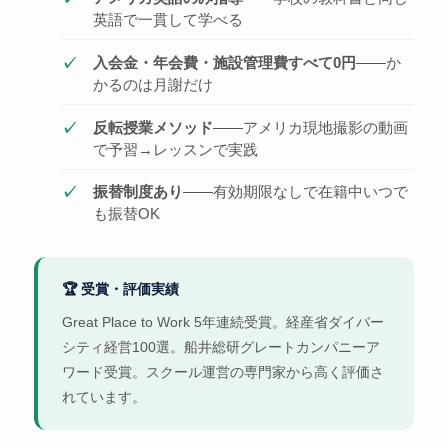
英語で一貫して学べる
入会金・年会費・施設管理費すべて0円
——か
かるのは月謝だけ
反転授業メソッド
——アメリカ現地撮影の動画
で予習→レッスンで実践
振替制度あり
——有効期限なしで在籍中いつで
も振替OK
🏆 受賞・評価実績
Great Place to Work 5年連続受賞。経産省ダイバー
シティ経営100選。船井総研グレートカンパニーア
ワード受賞。スクール運営の専門家から高く評価さ
れています。