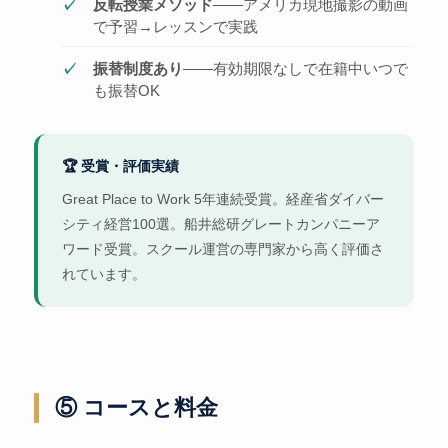
反転授業メソッド
——アメリカ現地撮影の動画
で予習→レッスンで実践
振替制度あり
——有効期限なしで在籍中いつで
も振替OK
🏆 受賞・評価実績
Great Place to Work 5年連続受賞。経産省ダイバー
シティ経営100選。船井総研グレートカンパニーア
ワード受賞。スクール運営の専門家から高く評価さ
れています。
⑤ コースと料金