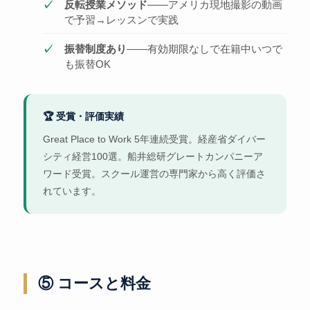
反転授業メソッド
——アメリカ現地撮影の動画
で予習→レッスンで実践
振替制度あり
——有効期限なしで在籍中いつで
も振替OK
🏆 受賞・評価実績
Great Place to Work 5年連続受賞。経産省ダイバー
シティ経営100選。船井総研グレートカンパニーア
ワード受賞。スクール運営の専門家から高く評価さ
れています。
⑤ コースと料金