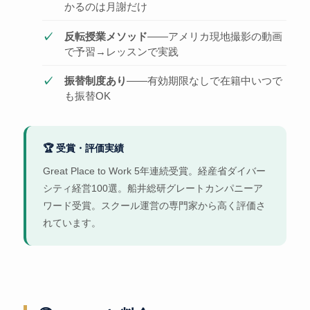
かるのは月謝だけ
反転授業メソッド
——アメリカ現地撮影の動画
で予習→レッスンで実践
振替制度あり
——有効期限なしで在籍中いつで
も振替OK
🏆 受賞・評価実績
Great Place to Work 5年連続受賞。経産省ダイバー
シティ経営100選。船井総研グレートカンパニーア
ワード受賞。スクール運営の専門家から高く評価さ
れています。