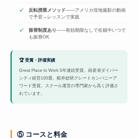
反転授業メソッド
——アメリカ現地撮影の動画
で予習→レッスンで実践
振替制度あり
——有効期限なしで在籍中いつで
も振替OK
🏆 受賞・評価実績
Great Place to Work 5年連続受賞。経産省ダイバー
シティ経営100選。船井総研グレートカンパニーア
ワード受賞。スクール運営の専門家から高く評価さ
れています。
⑤ コースと料金